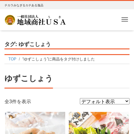
チカラみなぎるカチある逸品
Me
タグ:
ゆずこしょう
TOP
“ゆずこしょう”に商品をタグ付けしました
ゆずこしょう
全3件を表示