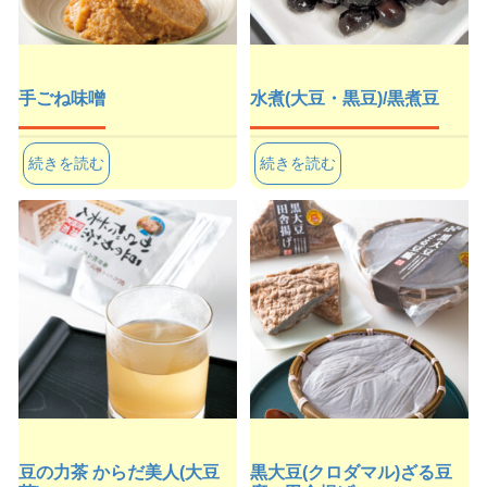
手ごね味噌
水煮(大豆・黒豆)/黒煮豆
続きを読む
続きを読む
豆の力茶 からだ美人(大豆
黒大豆(クロダマル)ざる豆