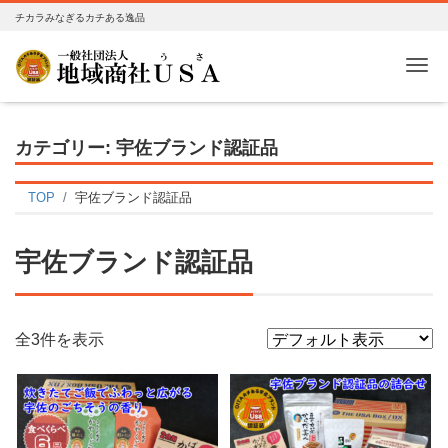
チカラみなぎるカチある逸品
Me
カテゴリー:
宇佐ブランド認証品
TOP
宇佐ブランド認証品
宇佐ブランド認証品
全3件を表示