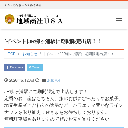
チカラみなぎるカチある逸品
Me
[イベント]JR柳ヶ浦駅に期間限定出店！！
TOP
お知らせ
[イベント]JR柳ヶ浦駅に期間限定出店！！
Facebook
Twitter
2026年5月29日
お知らせ
JR柳ヶ浦駅にて期間限定で出店します！
定番のお土産はもちろん、旅のお供にぴったりなお菓子、
地元生産者こだわりの逸品など、バラエティ豊かなライン
ナップを取り揃えて皆さまをお待ちしております。
無料駐車場もありますのでぜひお立ち寄りください。